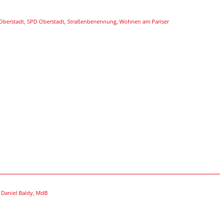
 Oberstadt
,
SPD Oberstadt
,
Straßenbenennung
,
Wohnen am Pariser
|
Daniel Baldy, MdB