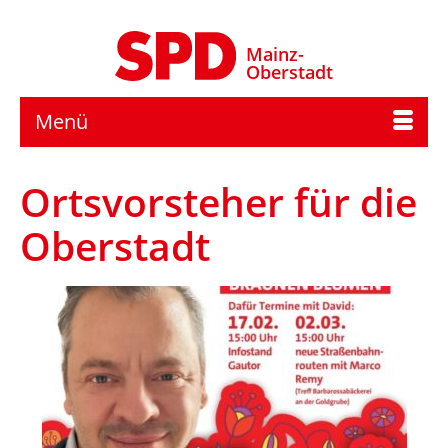
Mainz-
Oberstadt
Menü
Ortsvorsteher für die
Oberstadt