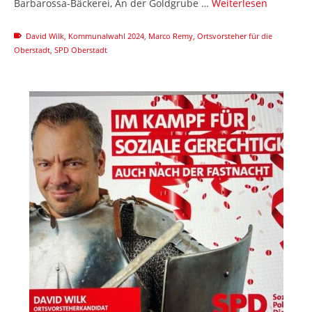
Barbarossa-Bäckerei, An der Goldgrube …
Weiterlesen
David Wilk
,
Kommunalwahl 2024
,
Marco Remy
,
Ortsvorsteher für die
Oberstadt
,
SPD Oberstadt