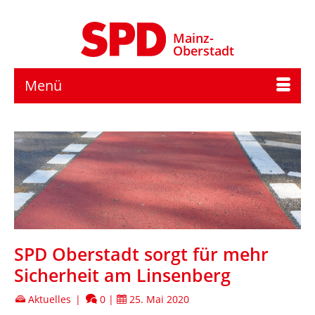
Mainz-
Oberstadt
Menü
SPD Oberstadt sorgt für mehr
Sicherheit am Linsenberg
Aktuelles
|
0
|
25. Mai 2020